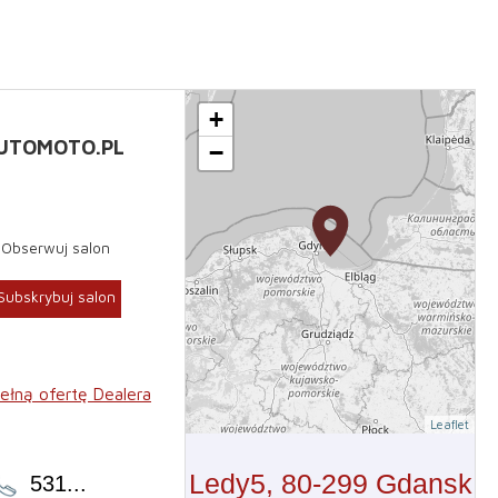
+
UTOMOTO.PL
−
Obserwuj salon
Subskrybuj salon
ełną ofertę Dealera
Leaflet
Ledy5, 80-299 Gdansk
531
...